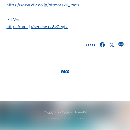
https://www.ytv.co.jp/otodoraku_root/
・TVer
https://tver.jp/series/srz8y0eytz
SHARE
BACK
© セカンドバッカー ,
Fan+Kit
Powered by Fanplus.inc