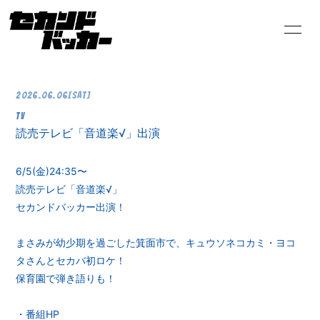
HOME
INFORMATION
2026.06.06
[Sat]
PROFILE
SCHEDULE
TV
読売テレビ「音道楽√」出演
VIDEO
DISCOGRAPHY
6/5(金)24:35〜
読売テレビ「音道楽√」
セカンドバッカー出演！
まさみが幼少期を過ごした箕面市で、キュウソネコカミ・ヨコ
タさんとセカバ初ロケ！
保育園で弾き語りも！
・番組HP