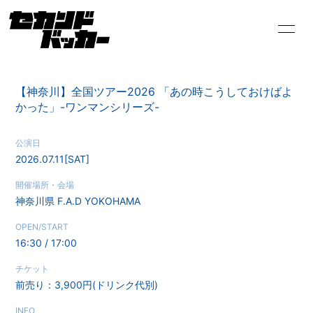
HOME
INFORMATION
【神奈川】全国ツアー2026 「あの時こうしておけばよ
かった」-ワンマンシリーズ-
PROFILE
SCHEDULE
公演日
VIDEO
DISCOGRAPHY
2026.07.11
[SAT]
開催場所・会場
神奈川県
F.A.D YOKOHAMA
OPEN/START
16:30 / 17:00
チケット
前売り：3,900円(ドリンク代別)
INFO