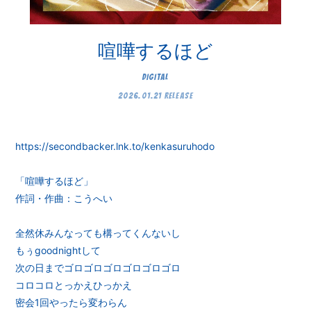
喧嘩するほど
DIGITAL
2026.01.21 RELEASE
https://secondbacker.lnk.to/kenkasuruhodo
「喧嘩するほど」
作詞・作曲：こうへい
全然休みんなっても構ってくんないし
もぅgoodnightして
次の日までゴロゴロゴロゴロゴロゴロ
コロコロとっかえひっかえ
密会1回やったら変わらん