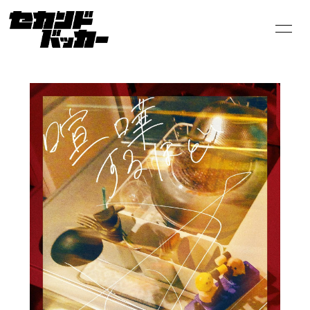
HOME
INFORMATION
PROFILE
SCHEDULE
VIDEO
DISCOGRAPHY