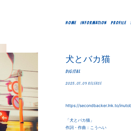
HOME
INFORMATION
PROFILE
犬とバカ猫
DIGITAL
2025.07.09 RELEASE
https://secondbacker.lnk.to/inut
「犬とバカ猫」
作詞・作曲：こうへい